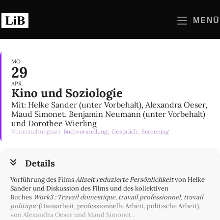
Zum
Inhalt
MENÜ
springen
MO
29
APR
Kino und Soziologie
Mit: Helke Sander (unter Vorbehalt), Alexandra Oeser,
Maud Simonet, Benjamin Neumann (unter Vorbehalt)
und Dorothee Wierling
Veranstaltungsart
Buchvorstellung,
Gespräch,
Screening
Details
Vorführung des Films
Allzeit reduzierte Persönlichkeit
von Helke
Sander und Diskussion des Films und des kollektiven
Buches
Work3 : Travail domestique, travail professionnel, travail
politique
(Hausarbeit, professionnelle Arbeit, politische Arbeit),
von Alexandra Oeser und Maud Simonet..