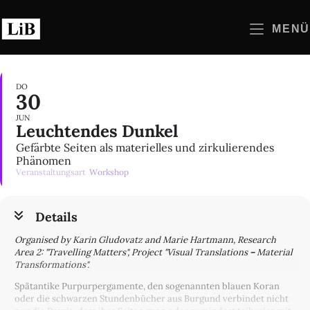
Zum
Inhalt
MENÜ
springen
DO
30
JUN
Leuchtendes Dunkel
Gefärbte Seiten als materielles und zirkulierendes
Phänomen
Veranstaltungsart
Workshop
Details
Organised by Karin Gludovatz and Marie Hartmann, Research
Area 2: "Travelling Matters", Project "Visual Translations
–
Material
Transformations".
Spätantike Purpurpergamente, den sogenannten blauen Koran
oder die schwarzen Stundenbücher aus Burgund verbindet nicht