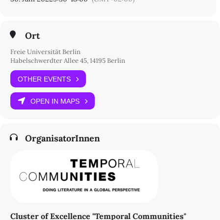
EXC 2020 "Temporal Communities"
Room 00.05
Otto-von-Simson-Straße 15
14195 Berlin
Ort
Freie Universität Berlin
Habelschwerdter Allee 45, 14195 Berlin
OTHER EVENTS
OPEN IN MAPS
OrganisatorInnen
Cluster of Excellence "Temporal Communities"