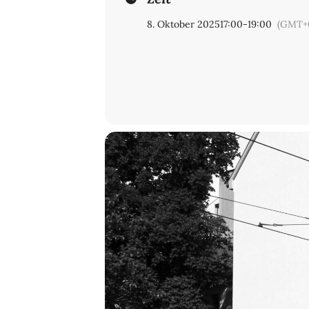
Forschung« für das »Handbuch Rech
8. Oktober 2025
17:00
-
19:00
(GMT+
Gefördert aus Mitteln des Landes B