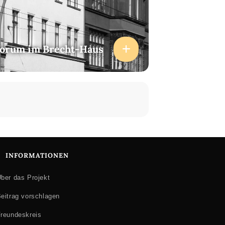
forum im Brecht-Haus
INFORMATIONEN
ber das Projekt
eitrag vorschlagen
reundeskreis