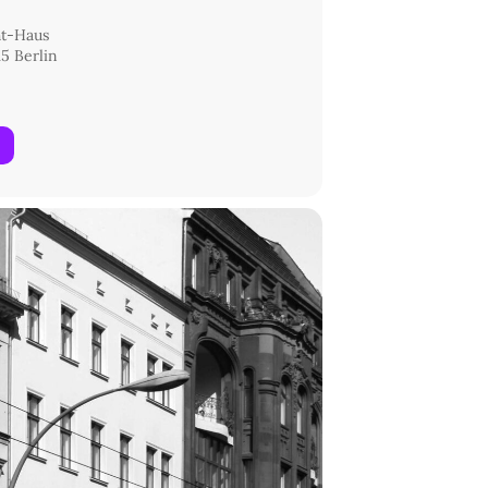
ht-Haus
halt
5 Berlin