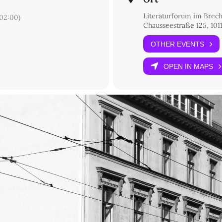
tsextremismus«.
Literaturforum im Brec
02:00)
erlin, Senatsverwaltung für Kultur und Gesellschaftlichen Zusammen
Chausseestraße 125, 1011
OTHER EVENTS
OPEN IN MAPS