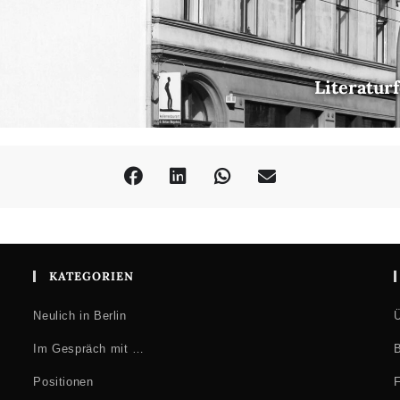
Literatur
KATEGORIEN
Neulich in Berlin
Ü
Im Gespräch mit …
B
Positionen
F