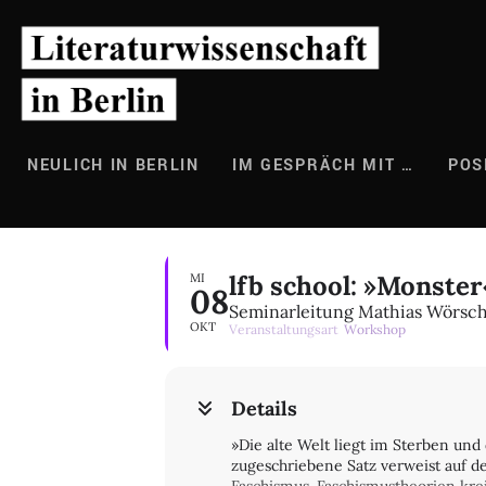
Zum
Inhalt
springen
NEULICH IN BERLIN
IM GESPRÄCH MIT …
POS
lfb school: »Monste
MI
08
Seminarleitung Mathias Wörsc
OKT
Veranstaltungsart
Workshop
Details
»Die alte Welt liegt im Sterben und 
zugeschriebene Satz verweist auf