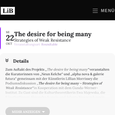
Zum
Inhalt
MENÜ
springen
The desire for being many
MI
22
Strategies of Weak Resistance
OKT
Veranstaltungsart
Roundtable
Details
Zum Auftakt des Projekts „
The desire for being many
“
veranstalten
die Kuratorinnen
von „Neun Kelche“ und „alpha nova & galerie
futura“ gemeinsam mit der Künstlerin Lillian Morrissey die
Podiumsdiskussion
„
The desire for being many – Strategies of
Weak Resistance“
in Kooperation mit dem Gunda-Werner-
Institut. Zu Gast sind die Kulturtheoretikerin Ewa Majewska, die
Künstler*innen Alexandra Ivanciu und Jolanta Nowaczyk sowie
Politik- und Sozialwissenschaftler*in Tarek Shukrallah.
Moderiert von Sandra Ho, Referentin für Antifeminismus am
MEHR ANZEIGEN
Gunda-Werner-Institut, wird das Panel zentrale Fragen dazu