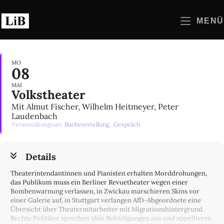
Zum
Inhalt
MENÜ
springen
MO
08
MAI
Volkstheater
Mit Almut Fischer, Wilhelm Heitmeyer, Peter
Laudenbach
Veranstaltungsart
Buchvorstellung,
Gespräch
Details
Theaterintendantinnen und Pianisten erhalten Morddrohungen,
das Publikum muss ein Berliner Revuetheater wegen einer
Bombenwarnung verlassen, in Zwickau marschieren Skins vor
einer Galerie auf, in Stuttgart verlangen AfD-Abgeordnete eine
Übersicht über Theatermitarbeiter mit Migrationshintergrund.
Rechte Politiker sprechen üble Beleidigungen aus und appellieren