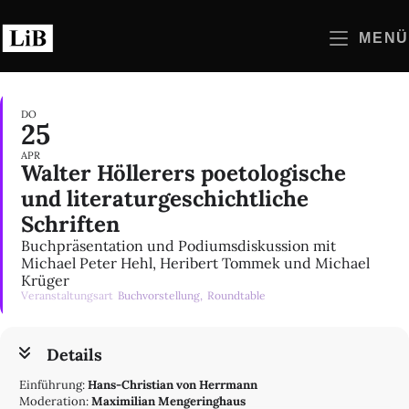
Zum
Inhalt
MENÜ
springen
DO
25
APR
Walter Höllerers poetologische
und literaturgeschichtliche
Schriften
Buchpräsentation und Podiumsdiskussion mit
Michael Peter Hehl, Heribert Tommek und Michael
Krüger
Veranstaltungsart
Buchvorstellung,
Roundtable
Details
Einführung:
Hans-Christian von Herrmann
Moderation:
Maximilian Mengeringhaus