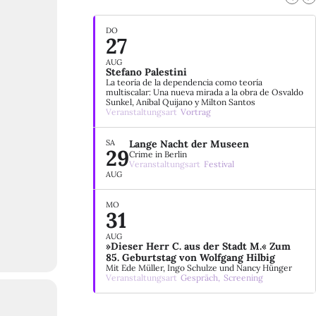
DO
27
AUG
Stefano Palestini
La teoría de la dependencia como teoría
multiscalar: Una nueva mirada a la obra de Osvaldo
Sunkel, Aníbal Quijano y Milton Santos
Veranstaltungsart
Vortrag
SA
Lange Nacht der Museen
29
Crime in Berlin
Veranstaltungsart
Festival
AUG
MO
31
AUG
»Dieser Herr C. aus der Stadt M.« Zum
85. Geburtstag von Wolfgang Hilbig
Mit Ede Müller, Ingo Schulze und Nancy Hünger
Veranstaltungsart
Gespräch,
Screening