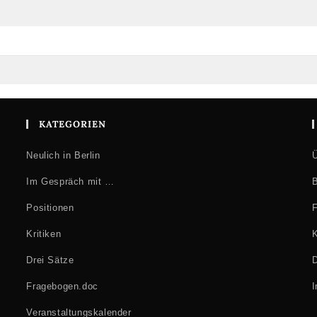
KATEGORIEN
Neulich in Berlin
Ü
Im Gespräch mit …
B
Positionen
F
Kritiken
K
Drei Sätze
D
Fragebogen.doc
Veranstaltungskalender