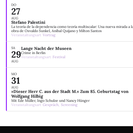
DO
27
AUG
Stefano Palestini
La teoría de la dependencia como teoría multiscalar: Una nueva mirada a l
obra de Osvaldo Sunkel, Aníbal Quijano y Milton Santos
Veranstaltungsart
Vortrag
SA
Lange Nacht der Museen
29
Crime in Berlin
Veranstaltungsart
Festival
AUG
MO
31
AUG
»Dieser Herr C. aus der Stadt M.« Zum 85. Geburtstag von
Wolfgang Hilbig
Mit Ede Müller, Ingo Schulze und Nancy Hünger
Veranstaltungsart
Gespräch,
Screening