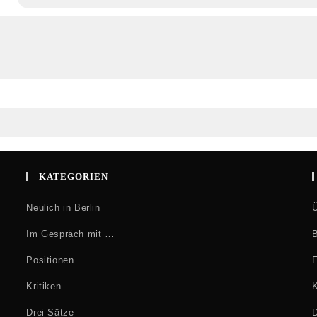
KATEGORIEN
Neulich in Berlin
Ü
Im Gespräch mit …
B
Positionen
F
Kritiken
K
Drei Sätze
D