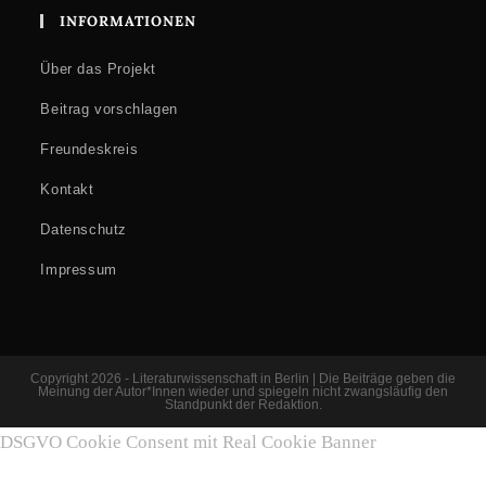
INFORMATIONEN
Über das Projekt
Beitrag vorschlagen
Freundeskreis
Kontakt
Datenschutz
Impressum
Copyright 2026 - Literaturwissenschaft in Berlin | Die Beiträge geben die
Meinung der Autor*Innen wieder und spiegeln nicht zwangsläufig den
Standpunkt der Redaktion.
DSGVO Cookie Consent mit Real Cookie Banner