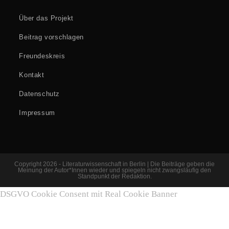
Über das Projekt
Beitrag vorschlagen
Freundeskreis
Kontakt
Datenschutz
Impressum
Copyright 2026 - Literaturwissenschaft in Berlin | Die Beiträge geben die
Meinung der Autor*Innen wieder und spiegeln nicht zwangsläufig den
Standpunkt der Redaktion.
DSGVO Cookie Consent mit Real Cookie Banner