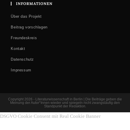
INFORMATIONEN
Über das Projekt
Beitrag vorschlagen
Freundeskreis
Kontakt
Datenschutz
Impressum
Copyright 2026 - Literaturwissenschaft in Berlin | Die Beiträge geben die
Meinung der Autor*Innen wieder und spiegeln nicht zwangsläufig den
Standpunkt der Redaktion.
DSGVO Cookie Consent mit Real Cookie Banner