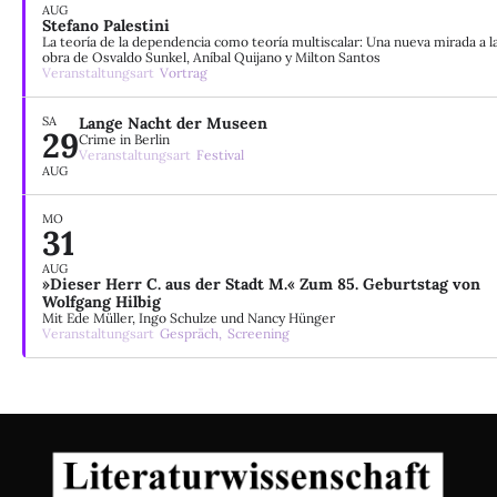
AUG
Stefano Palestini
La teoría de la dependencia como teoría multiscalar: Una nueva mirada a l
obra de Osvaldo Sunkel, Aníbal Quijano y Milton Santos
Veranstaltungsart
Vortrag
SA
Lange Nacht der Museen
29
Crime in Berlin
Veranstaltungsart
Festival
AUG
MO
31
AUG
»Dieser Herr C. aus der Stadt M.« Zum 85. Geburtstag von
Wolfgang Hilbig
Mit Ede Müller, Ingo Schulze und Nancy Hünger
Veranstaltungsart
Gespräch,
Screening