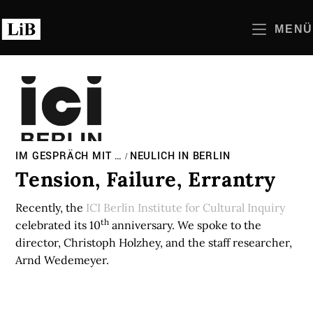
Zum
Inhalt
MENÜ
springen
IM GESPRÄCH MIT …
NEULICH IN BERLIN
/
Tension, Failure, Errantry
Recently, the
ICI Berlin Institute for Cultural Inquiry
th
celebrated its 10
anniversary. We spoke to the
director, Christoph Holzhey, and the staff researcher,
Arnd Wedemeyer.