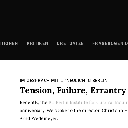
ITIONEN
KRITIKEN
DREI SÄTZE
FRAGEBOGEN.
IM GESPRÄCH MIT …
NEULICH IN BERLIN
/
Tension, Failure, Errantry
Recently, the
ICI Berlin Institute for Cultural Inqui
anniversary. We spoke to the director, Christoph Ho
Arnd Wedemeyer.