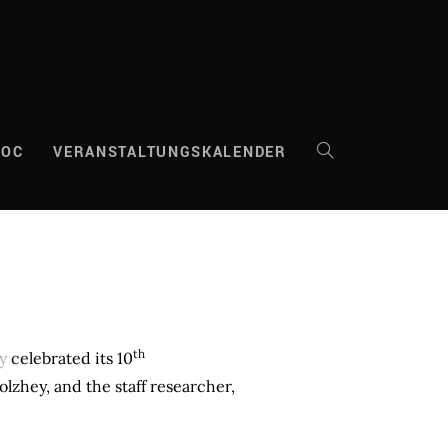
DOC
VERANSTALTUNGSKALENDER
WEBSITE-
SUCHE
UMSCHALTEN
th
ry
celebrated its 10
lzhey, and the staff researcher,