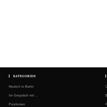
KATEGORIEN
Neulich in Berlin
Ü
Im Gespräch mit …
B
Positionen
F