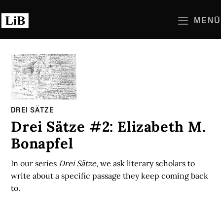
Zum
Inhalt
MENÜ
springen
DREI SÄTZE
Drei Sätze #2: Elizabeth M.
Bonapfel
In our series
Drei Sätze
, we ask literary scholars to
write about a specific passage they keep coming back
to.