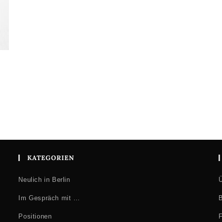
KATEGORIEN
Neulich in Berlin
Ü
Im Gespräch mit …
B
Positionen
F