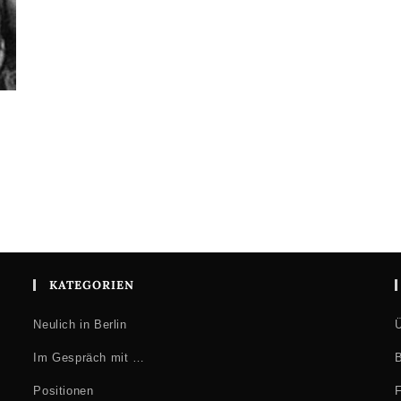
KATEGORIEN
Neulich in Berlin
Ü
Im Gespräch mit …
B
Positionen
F