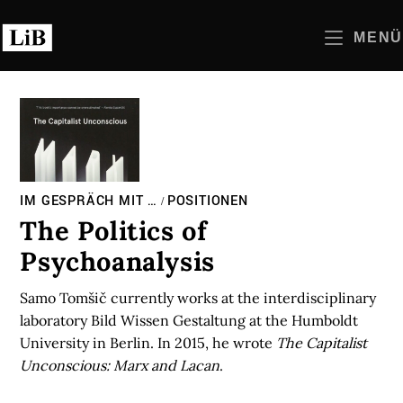
Zum
Inhalt
MENÜ
springen
IM GESPRÄCH MIT …
POSITIONEN
/
The Politics of
Psychoanalysis
Samo Tomšič currently works at the interdisciplinary
laboratory Bild Wissen Gestaltung at the Humboldt
University in Berlin. In 2015, he wrote
The Capitalist
Unconscious: Marx and Lacan
.