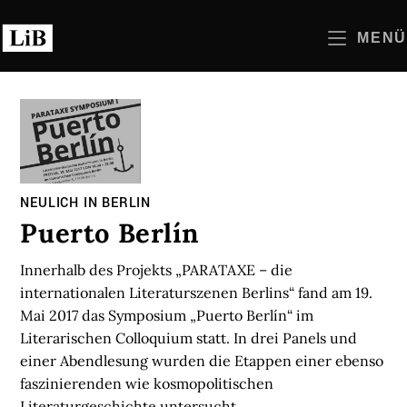
Zum
Inhalt
MENÜ
springen
NEULICH IN BERLIN
Puerto Berlín
Innerhalb des Projekts „PARATAXE – die
internationalen Literaturszenen Berlins“ fand am 19.
Mai 2017 das Symposium „Puerto Berlín“ im
Literarischen Colloquium statt. In drei Panels und
einer Abendlesung wurden die Etappen einer ebenso
faszinierenden wie kosmopolitischen
Literaturgeschichte untersucht