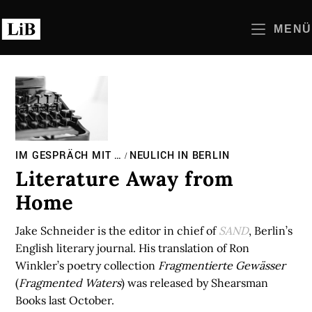
Zum
Inhalt
MENÜ
springen
IM GESPRÄCH MIT …
NEULICH IN BERLIN
/
Literature Away from
Home
Jake Schneider is the editor in chief of
SAND
, Berlin’s
English literary journal. His translation of Ron
Winkler’s poetry collection
Fragmentierte Gewässer
(
Fragmented Waters
) was released by Shearsman
Books last October.