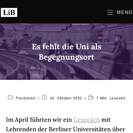
Zum
Inhalt
MENÜ
springen
Es fehlt die Uni als
Begegnungsort
Beitrags-
Beitrag
Lesedauer:
Positionen
20. Oktober 2020
7 Min. Lesezeit
Kategorie:
veröffentlicht:
Im April führten wir ein
Gespräch
mit
Lehrenden der Berliner Universitäten über