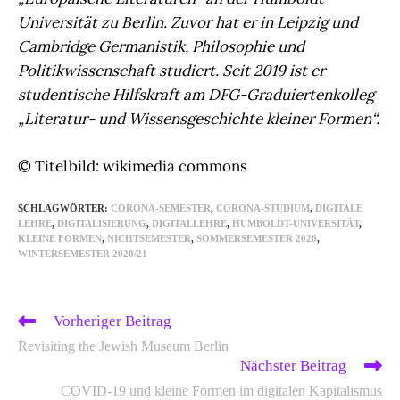
Universität zu Berlin. Zuvor hat er in Leipzig und
Cambridge Germanistik, Philosophie und
Politikwissenschaft studiert. Seit 2019 ist er
studentische Hilfskraft am DFG-Graduiertenkolleg
„Literatur- und Wissensgeschichte kleiner Formen“.
© Titelbild: wikimedia commons
SCHLAGWÖRTER
:
CORONA-SEMESTER
,
CORONA-STUDIUM
,
DIGITALE
LEHRE
,
DIGITALISIERUNG
,
DIGITALLEHRE
,
HUMBOLDT-UNIVERSITÄT
,
KLEINE FORMEN
,
NICHTSEMESTER
,
SOMMERSEMESTER 2020
,
WINTERSEMESTER 2020/21
Weitere
Vorheriger Beitrag
Artikel
ansehen
Revisiting the Jewish Museum Berlin
Nächster Beitrag
COVID-19 und kleine Formen im digitalen Kapitalismus