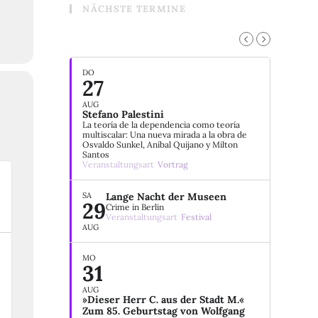
NÄCHSTE TERMINE
DO
27
AUG
Stefano Palestini
La teoría de la dependencia como teoría
multiscalar: Una nueva mirada a la obra de
Osvaldo Sunkel, Aníbal Quijano y Milton
Santos
Veranstaltungsart
Vortrag
SA
Lange Nacht der Museen
29
Crime in Berlin
Veranstaltungsart
Festival
AUG
MO
31
AUG
»Dieser Herr C. aus der Stadt M.«
Zum 85. Geburtstag von Wolfgang