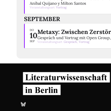
Aníbal Quijano y Milton Santos
Veranstaltungsart
Vortrag
SEPTEMBER
Metaxy: Zwischen Zerstö
DO
10
Gespräch und Vortrag mit Open Group
SEP
Veranstaltungsart
Gespräch,
Vortrag
Bluesky