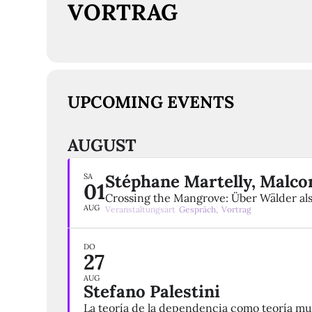
VORTRAG
UPCOMING EVENTS
AUGUST
Stéphane Martelly, Malco
SA
01
Crossing the Mangrove: Über Wälder al
AUG
Veranstaltungsart
Gespräch,
Vortrag
DO
27
AUG
Stefano Palestini
La teoría de la dependencia como teoría mul