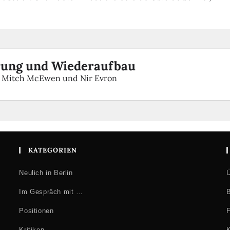
rung und Wiederaufbau
, Mitch McEwen und Nir Evron
KATEGORIEN
Neulich in Berlin
Ü
Im Gespräch mit …
B
Positionen
F
Kritiken
K