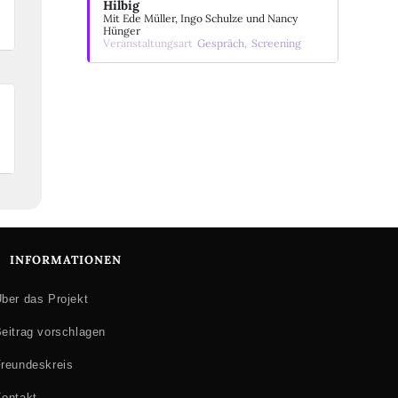
Hilbig
Mit Ede Müller, Ingo Schulze und Nancy
Hünger
Veranstaltungsart
Gespräch,
Screening
INFORMATIONEN
ber das Projekt
eitrag vorschlagen
reundeskreis
ontakt