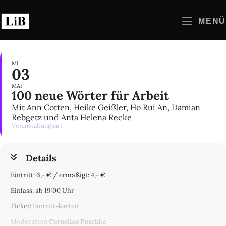
Zum
Inhalt
MENÜ
springen
MI
03
MAI
100 neue Wörter für Arbeit
Mit Ann Cotten, Heike Geißler, Ho Rui An, Damian
Rebgetz und Anta Helena Recke
Veranstaltungsart
Details
Eintritt: 6,- € / ermäßigt: 4,- €
Einlass: ab 19:00 Uhr
Ticket:
Eintrittskarten
Moderation
Cornelius Puschke