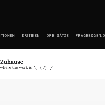
ITIONEN
KRITIKEN
DREI SÄTZE
FRAGEBOGEN.
 Zuhause
 where the work is ¯\ _(ツ)_ /¯