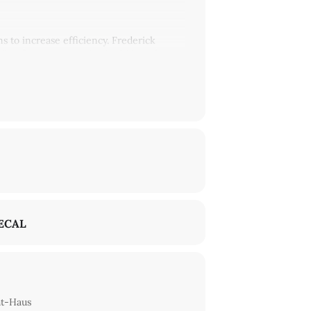
s to increase efficiency. Frederick
h "performance monitoring". Nowadays,
ut what happens when a pandemic turns
ork in our homes?
ECAL
ht-Haus