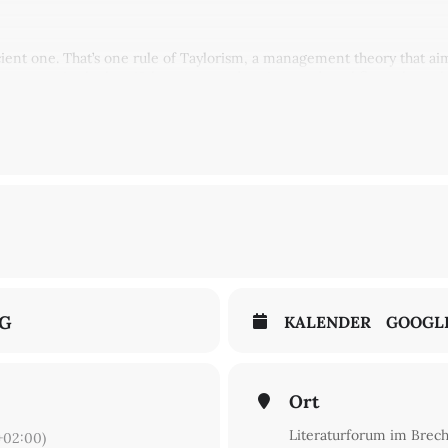
ient one. That’s one rule of Taylorism, a management theory that aim
ovements in the late 19th century and regimented workflows throug
 through a variety of methods, technologies and reward systems. B
do we deal with the employers’ desire to observe and control our w
 Event in English.
NG
KALENDER
GOOGL
Ort
Literaturforum im Brec
02:00)