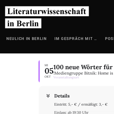
Zum
Inhalt
springen
NEULICH IN BERLIN
IM GESPRÄCH MIT …
POS
100 neue Wörter für
MI
05
!Mediengruppe Bitnik: Home is
OKT
Veranstaltungsart
Details
Eintritt: 5,- € / ermäßigt: 3,- €
Einlass: ab 19:30 Uhr