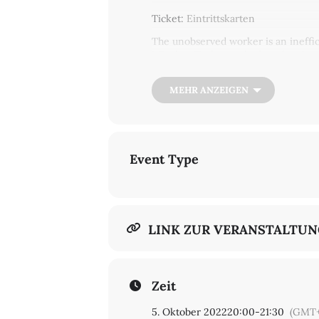
Ticket:
Eintrittskarten
The unobserved worker is an ineffic
Winslow Taylor tracked workers’ m
workplace performance is monitored
our home into our work place? How 
MEHR ANZEIGEN
Veranstaltung in englischer Sprache.
Event Type
LINK ZUR VERANSTALTU
Zeit
5. Oktober 2022
20:00
-
21:30
(GMT+