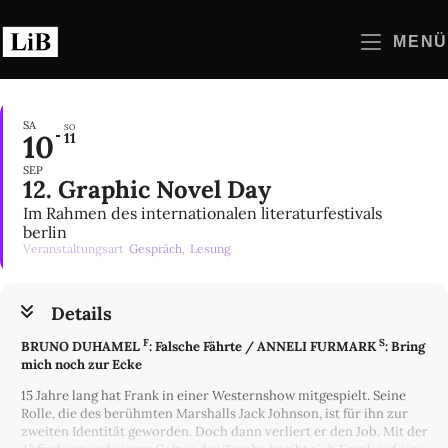
Zum
Inhalt
MENÜ
springen
SA
SO
10
11
SEP
12. Graphic Novel Day
Im Rahmen des internationalen literaturfestivals
berlin
Veranstaltungsart
Gespräch,
Lesung
Details
F
S
BRUNO DUHAMEL
: Falsche Fährte / ANNELI FURMARK
: Bring
mich noch zur Ecke
15 Jahre lang hat Frank in einer Westernshow mitgespielt. Seine
Rolle, die des berühmten Marshalls Jack Johnson, ist für ihn zur
zweiten Identität geworden. Doch dann verliert er den Job. Mit der