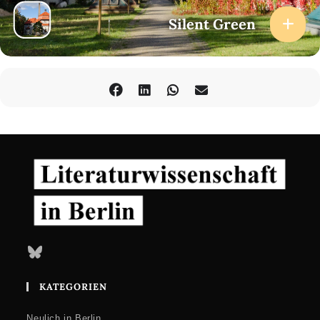
Sonntag, 11. September
Silent Green
Beginn: 15:30 Uhr
Kuppelhalle
Tickets
+++
E
CH
ANA PENYAS
: Sonnenseiten / MATTHIAS GNEHM
: Gläserne
Gedanken
Die mit dem Premio ACDCómic für das beste nationale Werk
ausgezeichnete Graphic Novel »Sonnenseiten« erzählt von der
Umwandlung der Levante-Küste in einen Ort des
Massentourismus und dem Überlebenskampf spanischer Bauern
Anfang der 1960er-Jahre. Im Mittelpunkt steht eine dort lebende
Familie, die zunehmend unter dem unerbittlichen Vormarsch des
Stahlbetons und der Veränderung der Landschaft leidet und die
die verheerenden Folgen des Neoliberalismus zu spüren
bekommt.
Bluesky
*
Matthias Gnehm, »der Architekt unter den Comic-Künstlern«
[NZZ], zuletzt mit »Salzhunger« für den Max und Moritz-Preis in
KATEGORIEN
der Kategorie »Bester deutschsprachiger Comic« nominiert, legt
mit »Gläserne Gedanken« eine ganz in Grautönen gehaltene
Graphic Novel im Format eines Smartphones vor, welche die
Neulich in Berlin