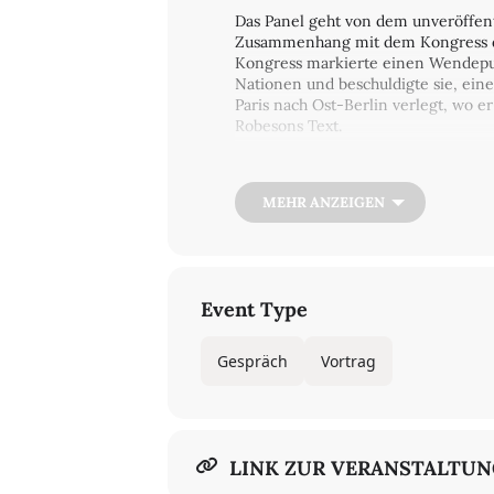
Das Panel geht von dem unveröffen
Zusammenhang mit dem Kongress de
Kongress markierte einen Wendepun
Nationen und beschuldigte sie, eine
Paris nach Ost-Berlin verlegt, wo er
Robesons Text.
Vortrag von Barbara Ransby und Ge
MEHR ANZEIGEN
Event Type
Gespräch
Vortrag
LINK ZUR VERANSTALTU