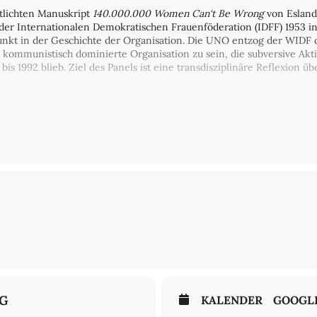
tlichten Manuskript
140.000.000 Women Can‘t Be Wrong
von Esland
r Internationalen Demokratischen Frauenföderation (IDFF) 1953 i
kt in der Geschichte der Organisation. Die UNO entzog der WIDF d
 kommunistisch dominierte Organisation zu sein, die subversive Aktiv
 bis 1992 blieb. Ziel des Panels ist eine transdisziplinäre Reflexion 
spräch mit
Sagal Farah
, Yulia Gradskova und
Vanessa E. Thompson
, 
NG
KALENDER
GOOGL