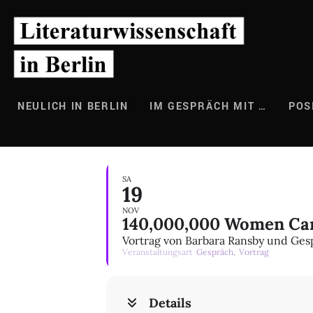
Zum
Inhalt
springen
NEULICH IN BERLIN
IM GESPRÄCH MIT …
POS
SA
19
NOV
140,000,000 Women Can
Vortrag von Barbara Ransby und Ges
Veranstaltungsart
Gespräch,
Vortrag
Details