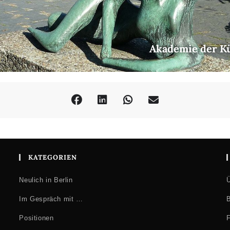
m
Akademie der K
KATEGORIEN
Neulich in Berlin
Ü
Im Gespräch mit …
B
Positionen
F