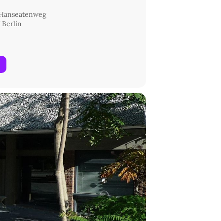
 Hanseatenweg
 Berlin
elmann (freier Produzent) und die
eamter), Anna-Sophia Lumpe
eln der Berliner Senatsverwaltung für