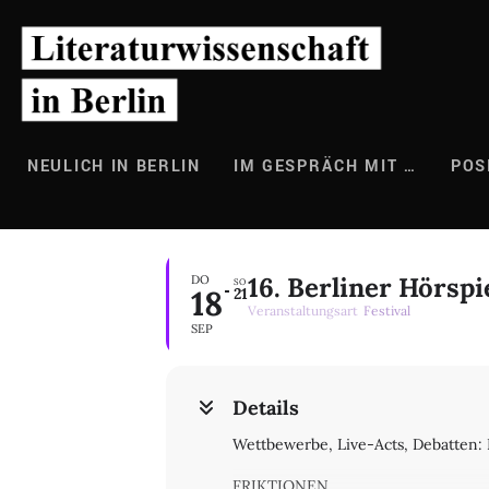
Zum
Inhalt
springen
NEULICH IN BERLIN
IM GESPRÄCH MIT …
POS
16. Berliner Hörspi
DO
SO
18
21
Veranstaltungsart
Festival
SEP
Details
Wettbewerbe, Live-Acts, Debatten: 
FRIKTIONEN