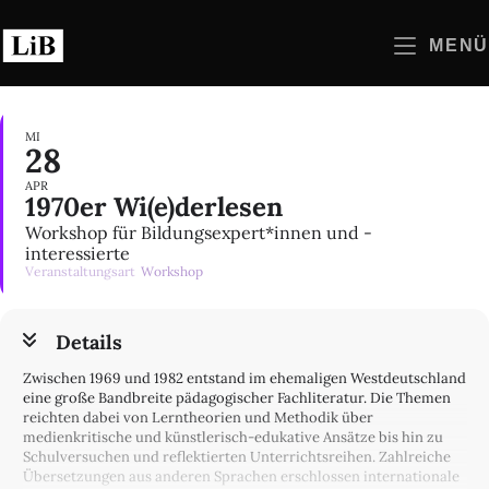
Zum
Inhalt
MENÜ
springen
MI
28
APR
1970er Wi(e)derlesen
Workshop für Bildungsexpert*innen und -
interessierte
Veranstaltungsart
Workshop
Details
Zwischen 1969 und 1982 entstand im ehemaligen Westdeutschland
eine große Bandbreite pädagogischer Fachliteratur. Die Themen
reichten dabei von Lerntheorien und Methodik über
medienkritische und künstlerisch-edukative Ansätze bis hin zu
Schulversuchen und reflektierten Unterrichtsreihen. Zahlreiche
Übersetzungen aus anderen Sprachen erschlossen internationale