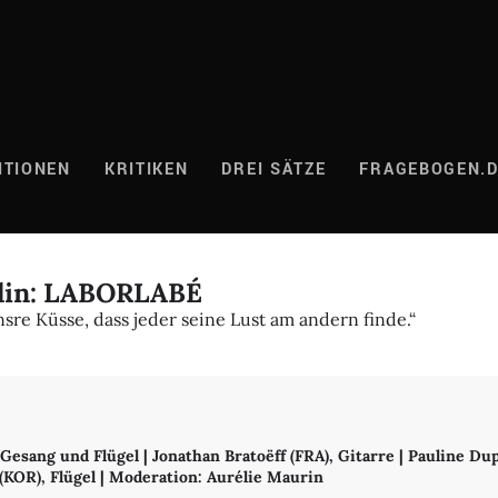
ITIONEN
KRITIKEN
DREI SÄTZE
FRAGEBOGEN.
erlin: LABORLABÉ
sre Küsse, dass jeder seine Lust am andern finde.“
esang und Flügel | Jonathan Bratoëff (FRA), Gitarre | Pauline Dup
KOR), Flügel | Moderation: Aurélie Maurin