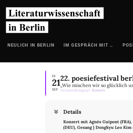
Zum
Inhalt
springen
NEULICH IN BERLIN
IM GESPRÄCH MIT …
POS
22. poesiefestival b
DI
21
„Wie mischen wir so glücklich un
SEP
Veranstaltungsart
Konzert
Details
Konzert mit Agnès Guipont (FRA), G
(DEU), Gesang | Dongkyu Leo Kim (