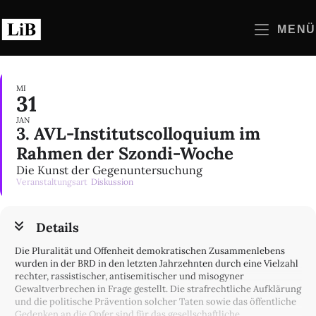
Zum
Inhalt
MENÜ
springen
MI
31
JAN
3. AVL-Institutscolloquium im
Rahmen der Szondi-Woche
Die Kunst der Gegenuntersuchung
Veranstaltungsart
Diskussion
Details
Die Pluralität und Offenheit demokratischen Zusammenlebens
wurden in der BRD in den letzten Jahrzehnten durch eine Vielzahl
rechter, rassistischer, antisemitischer und misogyner
Gewaltverbrechen in Frage gestellt. Die strafrechtliche Aufklärung
und die politische Prävention solcher Taten sowie das öffentliche
Gedenken an die Opfer sind für das gesellschaftliche