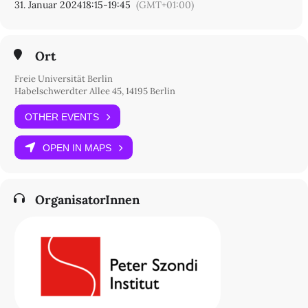
31. Januar 2024
18:15
-
19:45
(GMT+01:00)
Vortrag und in der Diskussion auch um den Vergleich mit anderen
Formen der Gegenuntersuchung in Kunst und Wissenschaft sowie
um das demokratische Potential einer "Kunst der
Gegenuntersuchung" gehen.
Ort
Dr. Felix Trautmann (Institut für Sozialforschung / HBK
Freie Universität Berlin
Braunschweig)
Habelschwerdter Allee 45, 14195 Berlin
Franziska Wildt (Institut für Sozialforschung/ Goethe Universität
Frankfurt)
OTHER EVENTS
OPEN IN MAPS
OrganisatorInnen