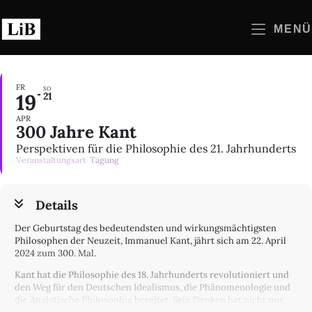
Zum
Inhalt
MENÜ
springen
FR
SO
19
21
APR
300 Jahre Kant
Perspektiven für die Philosophie des 21. Jahrhunderts
Veranstaltungsart
Tagung
Details
Der Geburtstag des bedeutendsten und wirkungsmächtigsten
Philosophen der Neuzeit, Immanuel Kant, jährt sich am 22. April
2024 zum 300. Mal.
Kant hat die Philosophie des 18. Jahrhunderts revolutioniert und
den Weg für den Deutschen Idealismus, die Phänomenologie und
die Analytische Philosophie bereitet. Sein Denken hat nicht nur