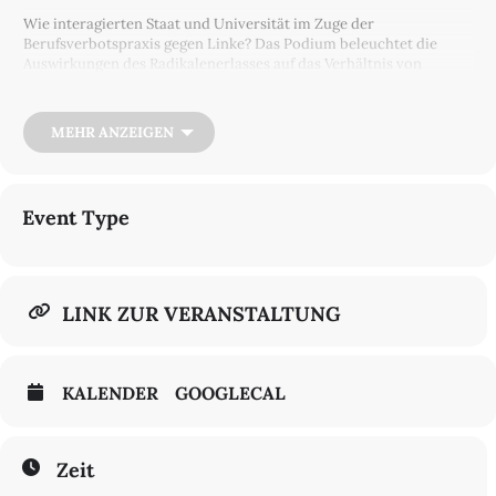
Wie interagierten Staat und Universität im Zuge der
Berufsverbotspraxis gegen Linke? Das Podium beleuchtet die
Auswirkungen des Radikalenerlasses auf das Verhältnis von
Universität und Staat. Welche Schlussfolgerungen für die Zukunft
sollten wir aus der Geschichte des Radikalenerlasses in der
heutigen Situation ziehen?
MEHR ANZEIGEN
Event Type
LINK ZUR VERANSTALTUNG
KALENDER
GOOGLECAL
Zeit