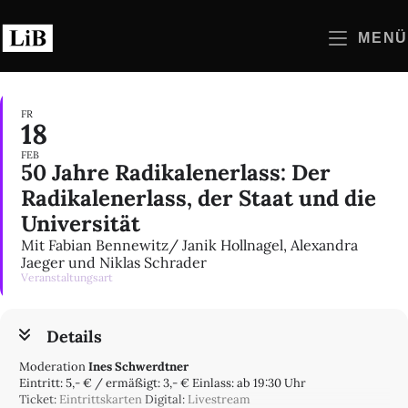
Zum
Inhalt
MENÜ
springen
FR
18
FEB
50 Jahre Radikalenerlass: Der
Radikalenerlass, der Staat und die
Universität
Mit Fabian Bennewitz/ Janik Hollnagel, Alexandra
Jaeger und Niklas Schrader
Veranstaltungsart
Details
Moderation
Ines Schwerdtner
Eintritt: 5,- € / ermäßigt: 3,- € Einlass: ab 19:30 Uhr
Ticket:
Eintrittskarten
Digital:
Livestream