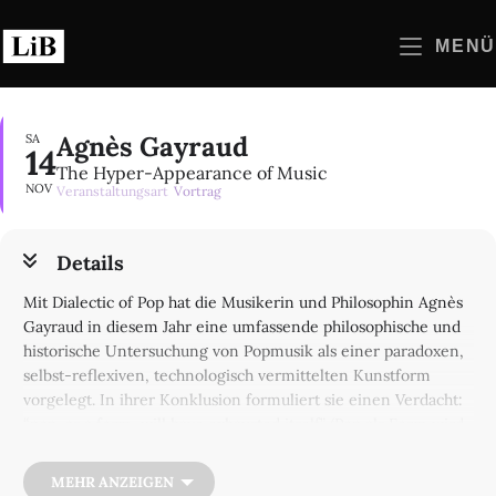
Zum
Inhalt
MENÜ
springen
Agnès Gayraud
SA
14
The Hyper-Appearance of Music
NOV
Veranstaltungsart
Vortrag
Details
Mit Dialectic of Pop hat die Musikerin und Philosophin Agnès
Gayraud in diesem Jahr eine umfassende philosophische und
historische Untersuchung von Popmusik als einer paradoxen,
selbst-reflexiven, technologisch vermittelten Kunstform
vorgelegt. In ihrer Konklusion formuliert sie einen Verdacht:
“pop, as a form, will have exhausted itself” (Pop als Form wird
sich erschöpft haben), wenn sie unter dem kolossalen Archiv
und Überangebot der Aufnahmen zusammenbricht und Musik
MEHR ANZEIGEN