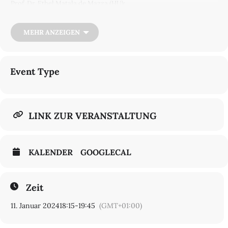
Prof. Dr. Ethel Matala de Mazza (HU):
Reset. Die Sintflut und der Mythos einer zweiten Schöpfung
am Donnerstag, den 11.1.2024
MEHR ANZEIGEN
um 18 h c.t.
in Raum 2.2058/59
der Holzlaube
Event Type
anschließend: Empfang
Bitte melden Sie sich an bis zum 15.12.2023:
Sekretariat Religionswissenschaft:
stephanie.kuffel@fu-berlin.de
LINK ZUR VERANSTALTUNG
Wir freuen uns über Ihr Kommen!
KALENDER
GOOGLECAL
Für weitere
Informationen:
https://gepris.dfg.de/gepris/projekt/458735579
. Eine eigene Homepage ist in Vorbereitung.
Zeit
11. Januar 2024
18:15
-
19:45
(GMT+01:00)