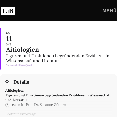
Zum
Inhalt
MENÜ
springen
DO
11
JAN
Aitiologien
Figuren und Funktionen begründenden Erzählens in
Wissenschaft und Literatur
Veranstaltungsart
Details
Aitiologien:
Figuren und Funktionen begründenden Erzählens in Wissenschaft
und Literatur
(Sprecherin: Prof. Dr. Susanne Gödde)
Eröffnungsvortrag: