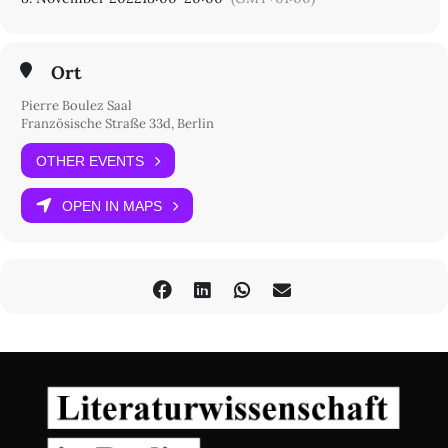
Eine
Anmeldung
ist erforderlich; der Eintritt ist frei.
Ort
Pierre Boulez Saal
Französische Straße 33d, Berlin
OTHER EVENTS
OPEN IN MAPS