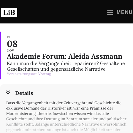
Zum
Inhalt
MENÜ
springen
DI
08
NOV
Akademie Forum: Aleida Assmann
Kann man die Vergangenheit reparieren? Gespaltene
Gesellschaften und gegensätzliche Narrative
Veranstaltungsart
Vortrag
Details
Dass die Vergangenheit mit der Zeit vergeht und Geschichte die
exklusive Domäne der Historiker ist, war eine Prämisse der
Modernisierungstheorie. Inzwischen wissen wir, dass die
Geschichte und ihre Deutung im Zentrum sozialer und politischer
Konflikte steht. Solange unterschiedliche Narrative unversöhnlich
gegeneinanderstehen, solange ist auch die Möglichkeit sozialer