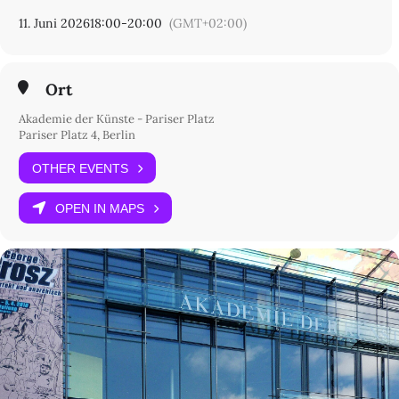
Moderation:
Anne Schneider
, Rat für die Künste Berlin
11. Juni 2026
18:00
-
20:00
(GMT+02:00)
Eintritt frei
Kartenreservierung:
Ort
T +49 (0)30 200 57 1000
ticket@adk.de
Akademie der Künste - Pariser Platz
Pariser Platz 4, Berlin
OTHER EVENTS
OPEN IN MAPS