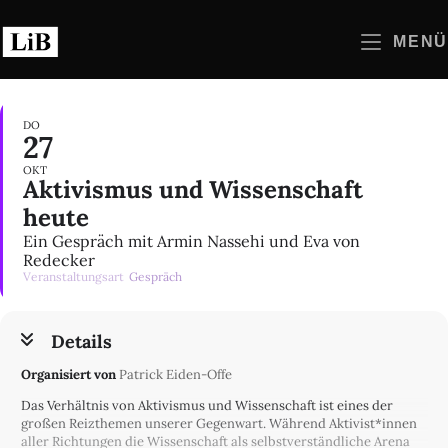
Zum
Inhalt
MENÜ
springen
DO
27
OKT
Aktivismus und Wissenschaft
heute
Ein Gespräch mit Armin Nassehi und Eva von
Redecker
Veranstaltungsart
Gespräch
Details
Organisiert von
Patrick Eiden-Offe
Das Verhältnis von Aktivismus und Wissenschaft ist eines der
großen Reizthemen unserer Gegenwart. Während Aktivist*innen
aller Richtungen die Wissenschaft als selbstverständliche Arena