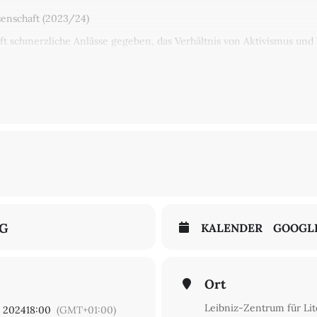
senschaft (2023/24)
ft schmerzliche Anlässe gegeben, das Verhältnis von Aktivismus und
egen den Krieg in Gaza nach dem Überfall der Hamas auf Israel am 7
Blockaden und Verkennungen, aber auch Allianzen von Aktivismus un
r schon spannungsreichen Verhältnis institutionalisierter Wissensc
stellation zusammen. Dazu zählt die Beobachtung, dass es einen ›A
ach ›aktivistischer‹ Wissenschaft) ebenso wie der Eindruck, dass mo
erbindungen eingehen.
mber 2022 bereits eine Tagung zu
Aktivismus und Wissenschaft: Zur 
rsucht das Verhältnis von Aktivismus und Wissenschaft unter der Fra
tänden insbesondere der Geisteswissenschaften abbildet. Anhand au
aftliche Formationen eingehen und was das für die Wissenschaft eine
Deutsch und Englisch. Der Eintritt ist frei, eine Anmeldung nicht nö
NG
KALENDER
GOOGL
Ort
Leibniz-Zentrum für Lit
 2024
18:00
(GMT+01:00)