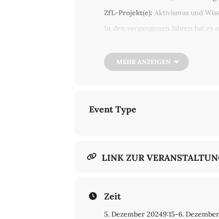
ZfL-Projekt(e):
Aktivismus und Wis
In den vergangenen Jahren hat es o
allem die universitären Proteste g
Wechselwirkungen, einschließlich 
gemacht. Alte Fragen nach dem imme
MEHR ANZEIGEN
zu einer neuen und schwierigen Kon
die Forderung staatlicher Akteure n
aktivistischer Wissenschaft neue V
Die ZfL-Jahrestagung (der im Nove
Event Type
Provokation
vorangegangen ist) unte
den Praktiken, Methoden und Gegens
aktivistische Anliegen in wissensch
bedeutet.
Die Sprachen der Veranstaltung sind 
LINK ZUR VERANSTALTU
rogramm
Donnerstag, 5.12.2024
Zeit
9.15
5. Dezember 2024
9:15
-
6. Dezember