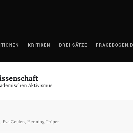
ITIONEN
KRITIKEN
DREI SÄTZE
FRAGEBOGEN.
issenschaft
kademischen Aktivismus
e
,
Eva Geulen
,
Henning Trüper