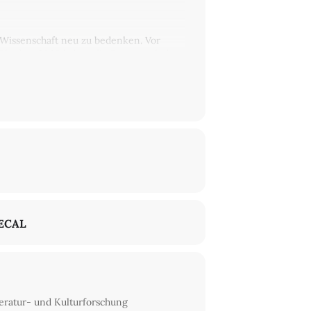
 Wissenschaft neu zu bedenken. Vor
. Oktober 2023 haben die Frage nach den
d Wissenschaft in neuer Weise akut
haft zur Sphäre des Politischen schießen
ktivismus von oben‹ geben könnte (also
ralische und politische Überzeugungen in
Theorie, Geschichte und Aktualität einer
gestellung, wie sich der Aktivismus in
sgewählter Felder wird analysiert, wie
rseits und den Aktivismus andererseits
tig.
ECAL
eratur- und Kulturforschung