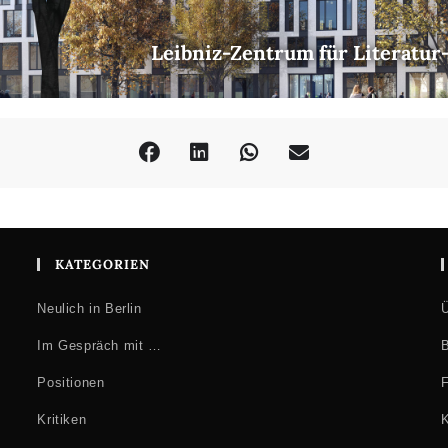
Leibniz-Zentrum für Literatur
versitet): Ist Unterschiedenes immer noch gut? Philologie und Polit
delberg): Von der moralischen Lektüre antiker Texte zur moralischen
ch unter
www.ici-berlin.org/events/john-guillory/
KATEGORIEN
ty):
Scholarship, Activism, and the Autonomy of Social Spheres
Neulich in Berlin
Ü
Im Gespräch mit …
B
ch
Positionen
F
ersität Greifswald)
Kritiken
K
a/Humboldt-Universität zu Berlin): Three Lifeboats