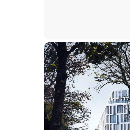
Eva Geulen (ZfL): Begrüßung & 
Aktivismus von oben?
Moderation: Henning Trüper (ZfL)
Peter Strohschneider (Ludwig-Ma
Christoph Paret (Universität Wi
Philosophie des Stalinismus
11.00
Markus Rieger-Ladich (Universit
positionalen Fundamentalismus
Sabine Döring (Universität Tübin
14.00
Rückkehr der Literatursoziologie
Moderation: Pola Groß (ZfL)
Carolin Amlinger (Universität Ba
Carlos Spoerhase (Ludwig-Maxim