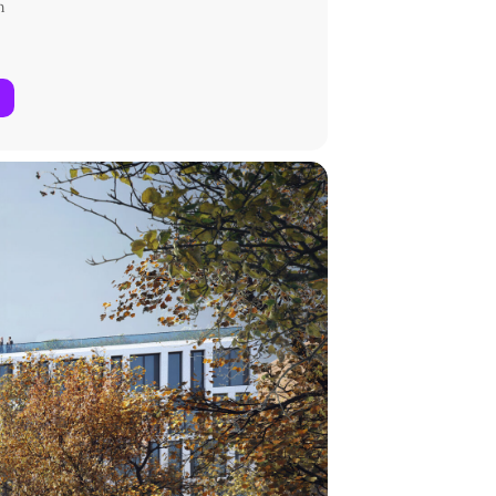
n
und aktivistischen Stil
rthur Koestler über die angewandte
 Über einige Fallstricke des