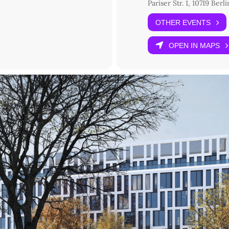
Einführung
Pariser Str. 1, 10719 Berli
OTHER EVENTS
OPEN IN MAPS
ximilians-Universität München): Normative Fakten? Über kognitiven 
en): »Amoklauf der reinen Vernunft« oder Vernunft des Amoklaufs? A
ät Tübingen): In wessen Namen sprechen? Und mit welcher Autorität?
gen): Aktivismus als Selbstbeschränkung der Wissenschaftsfreiheit
sel): Soziale Hermeneutik. Literatursoziologie als Provokation
ilians-Universität München): Gute Formen und schlechte Formen