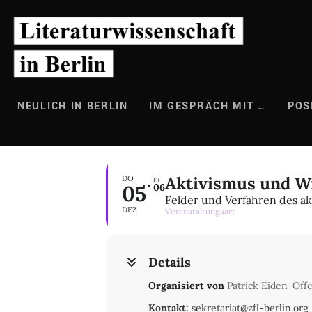
Zum
Inhalt
springen
NEULICH IN BERLIN
IM GESPRÄCH MIT …
POS
Aktivismus und W
DO
FR
05
06
Felder und Verfahren des a
DEZ
Veranstaltungsart
Details
Organisiert von
Patrick Eiden-Off
Kontakt:
sekretariat@zfl-berlin.org