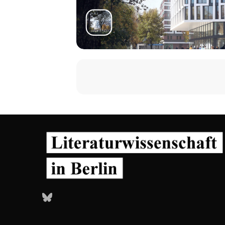
16.00
Philologie mit Ausrufezeichen
Moderation: Eva Axer (ZfL)
Christian Benne (Københavns Uni
Jonas Grethlein (Universität Hei
19.30
Keynote im ICI Berlin
ACHTUNG: Anmeldung erforderli
Moderation: Eva Geulen (ZfL)
John Guillory (New York Universi
Freitag, 6.12.2024
10.15
Rescue at Sea: Law and Art Resear
Bluesky
Moderation: Alexandra Heimes (Univ
Itamar Mann (University of Haif