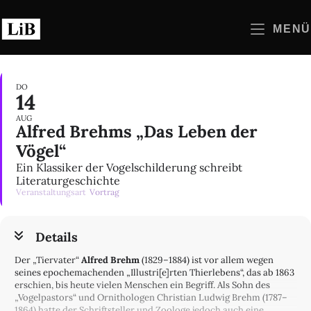
Zum
Inhalt
MENÜ
springen
DO
14
AUG
Alfred Brehms „Das Leben der
Vögel“
Ein Klassiker der Vogelschilderung schreibt
Literaturgeschichte
Veranstaltungsart
Vortrag
Details
Der „Tiervater“
Alfred Brehm
(1829–1884) ist vor allem wegen
seines epochemachenden „Illustri[e]rten Thierlebens“, das ab 1863
erschien, bis heute vielen Menschen ein Begriff. Als Sohn des
„Vogelpastors“ und Ornithologen Christian Ludwig Brehm (1787–
1864) hatte der Schriftsteller und Zoologe jedoch auch eine