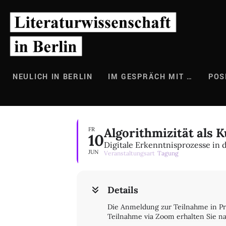
Zum
Inhalt
springen
NEULICH IN BERLIN
IM GESPRÄCH MIT …
POS
Algorithmizität als 
FR
10
Digitale Erkenntnisprozesse in
JUN
Veranstaltungsart
Tagung
Details
Die Anmeldung zur Teilnahme in Prä
Teilnahme via Zoom erhalten Sie 