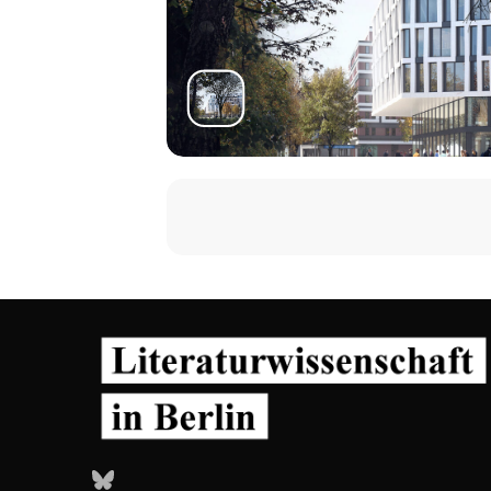
Fotis Jannidis: Begriffsbildung 
Dennis Möbus: The Discovery of
Thomas Nyckel: Algorithmen als 
16.30 Abschlussdiskussion
Bluesky