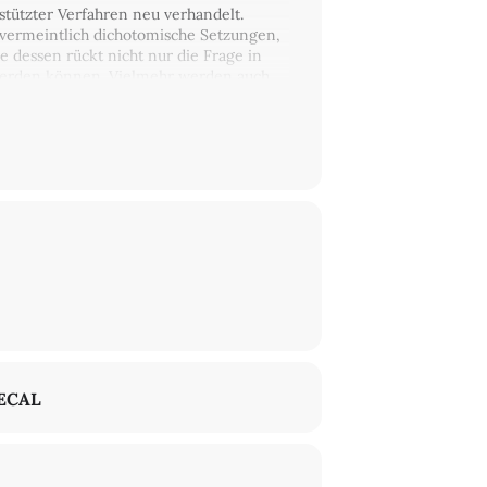
stützter Verfahren neu verhandelt.
 vermeintlich dichotomische Setzungen,
ge dessen rückt nicht nur die Frage in
t werden können. Vielmehr werden auch
r des Verstehens?« widmet sich daher der
punkt bildet die Annahme, dass sich in
hmizität wiederfinden lassen. Darunter
schaftlichen Arbeitens zu verstehen.
 sich in geisteswissenschaftlichen
. So können latente und explizite
 Diskretisierung bis zu
rmen mit Algorithmizität sichtbar. Ziel
 Methodensettings. Ferner verspricht
roduktion zu benennen.
geltenden Hygieneregeln) am Leibniz-
ECAL
er Wissenschaften und der Literatur |
urforschung), Jascha Schmitz