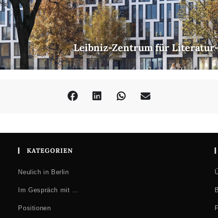
und Operationalisierung in den Computational Literary Studies
 Grounded Theory und die Algorithmisierung der Hermeneutik
Faustregeln
Leibniz-Zentrum für Literatur
KATEGORIEN
Neulich in Berlin
Ü
Im Gespräch mit …
B
Positionen
F