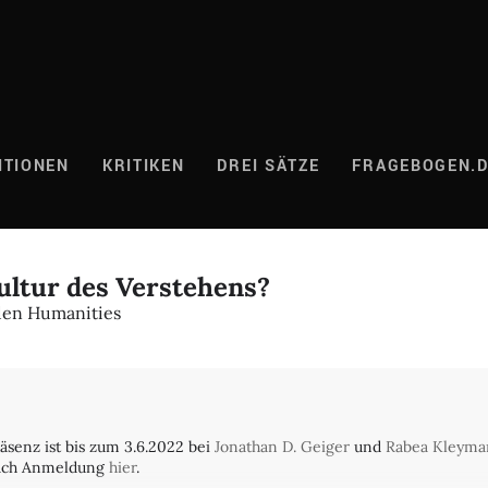
ITIONEN
KRITIKEN
DREI SÄTZE
FRAGEBOGEN.
Kultur des Verstehens?
 den Humanities
senz ist bis zum 3.6.2022 bei
Jonathan D. Geiger
und
Rabea Kleym
nach Anmeldung
hier
.