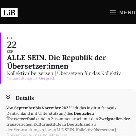
Zum
Inhalt
MENÜ
springen
DO
22
SEP
ALLE SEIN. Die Republik der
Übersetzer:innen
Kollektiv übersetzen | Übersetzen für das Kollektiv
Veranstaltungsart
Gespräch
Details
Von
September bis November
2022
lädt das Institut français
Deutschland mit Unterstützung des
Deutschen
Übersetzerfonds
und in Zusammenarbeit mit den
Zweigstellen der
französischen Kulturinstitute in Deutschland
zu
der Veranstaltungsreihe „
ALLE SEIN. Kollektiv übersetzen |
Übersetzen für das Kollektiv
” ein.