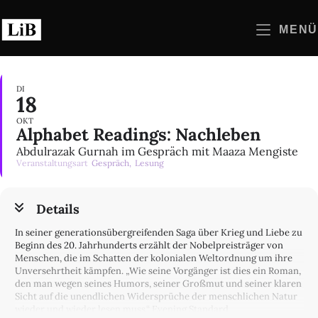
Zum
Inhalt
MENÜ
springen
DI
18
OKT
Alphabet Readings: Nachleben
Abdulrazak Gurnah im Gespräch mit Maaza Mengiste
Veranstaltungsart
Gespräch,
Lesung
Details
In seiner generationsübergreifenden Saga über Krieg und Liebe zu
Beginn des 20. Jahrhunderts erzählt der Nobelpreisträger von
Menschen, die im Schatten der kolonialen Weltordnung um ihre
Unversehrtheit kämpfen. „Wie seine Vorgänger ist dies ein Roman,
den man wegen seines Humors, seiner Großmut und seiner klaren
Sicht auf die unendlichen Widersprüche der menschlichen Natur
wieder und wieder lesen muss.“ Evening Standard