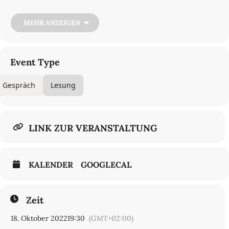
Abdulrazak Gurnah
stellt seinen neuesten
Roman
Nachleben
(Originaltitel:
Afterlives
) im Gespräch mit der
MEHR ANZEIGEN
Autorin
Maaza Mengiste
vor.
In Kooperation mit dem internationalen literaturfestival berlin,
dem Berliner Künstlerprogramm des DAAD und dem Penguin
Event Type
Verlag
Gespräch
Lesung
LINK ZUR VERANSTALTUNG
KALENDER
GOOGLECAL
Zeit
18. Oktober 2022
19:30
(GMT+02:00)