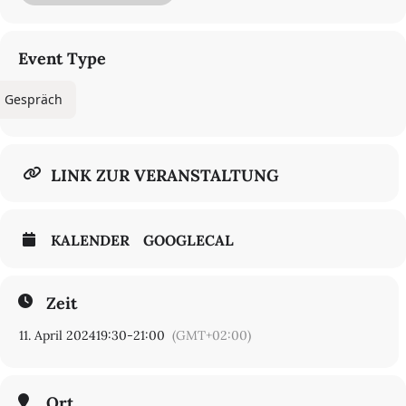
Die Veranstaltung gibt Einblicke in die Vielfalt des türkischen
Comics, stellt die Kunst und die Themen seiner Akteur∙innen und
ihre professionellen Herausforderungen in der Diaspora vor.
Event Type
Zu Gast sind die Comic- und Manga-Verlegerin Özlem Gençer
sowie der unter dem Namen Oky bekannte Zeichner Oktay Gençer,
Gespräch
außerdem der Cartoonist Memo Tembelçizer und der Autor Barış
Uygur, die beide in ihrem Verlag interdictum türkische Comics auf
Deutsch veröffentlichen.
LINK ZUR VERANSTALTUNG
Tickets online bestellen
Eintritt 8 € / 5 €.
Auch an der Abendkasse.
KALENDER
GOOGLECAL
Zeit
11. April 2024
19:30
-
21:00
(GMT+02:00)
Ort