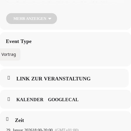
Jugendbuchautorinnen in der wilhelminischen Zeit und der Weimarer
Republik. Mit ihrer Nesthäkchen-Reihe prägte sie Generationen von
Leserinnen. In vielen ihrer Geschichten erzählt sie vom Aufbruch junger
Frauen, vom Glauben an den Fortschritt, von der Suche nach einem Platz in
MEHR ANZEIGEN
einer sich wandelnden Welt und dokumentiert so die Brüche und
Bedrohungen einer Epoche, die schließlich in die Katastrophe führte. Der
Abend lädt zu einer (Wieder-)Begegnung mit der jüdischen Schriftstellerin
aus der Kantstraße und zur (Wieder-)Entdeckung ihres Werkes ein.
Event Type
Es lesen Lina Förster und Jonah Steinhauer, Studierende im Studiengang
Vortrag
Schauspiel an der Universität der Künste Berlin.
Literarische Heimat Charlottenburg-Wilmersdorf
Zahlreiche Autoren und Autorinnen, die das kulturelle Leben ihrer Zeit
mitgeprägt haben, haben Jahre ihres Lebens in den Berliner Stadtteilen
LINK ZUR VERANSTALTUNG
Wilmersdorf und Charlottenburg verbracht. In Zusammenarbeit mit dem
Leibniz-Zentrum für Literatur- und Kulturforschung (ZfL) und dem
Studiengang Schauspiel der Universität der Künste Berlin (UdK) stellt die
Stadtbibliothek Charlottenburg-Wilmersdorf einige von ihnen vor.
KALENDER
GOOGLECAL
Zeit
29. Januar 2026
18:00
-
20:00
(GMT+01:00)