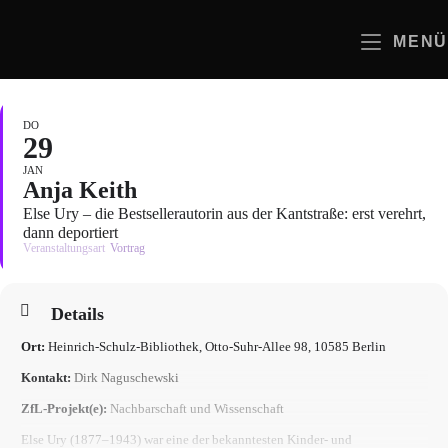
Zum
Inhalt
MENÜ
springen
DO
29
JAN
Anja Keith
Else Ury – die Bestsellerautorin aus der Kantstraße: erst verehrt,
dann deportiert
Veranstaltungsart
Vortrag
Details
Ort:
Heinrich-Schulz-Bibliothek, Otto-Suhr-Allee 98, 10585 Berlin
Kontakt:
Dirk Naguschewski
ZfL-Projekt(e):
Nachbarschaft und Wissenschaft
Else Ury (1877–1943) war eine der bekanntesten Kinder- und