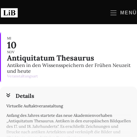
Zum
Inhalt
MENÜ
springen
MI
10
NOV
Antiquitatum Thesaurus
Antiken in den Wissensspeichern der Frühen Neuzeit
und heute
Veranstaltungsart
Details
Virtuelle Auftaktveranstaltung
Anfang des Jahres startete das neue Akademienvorhaben
„Antiquitatum Thesaurus. Antiken in den europäischen Bildquellen
des 17. und 18. Jahrhunderts“. Es erschließt Zeichnungen und
Drucke nach antiken Artefakten und verknüpft die Bilder und