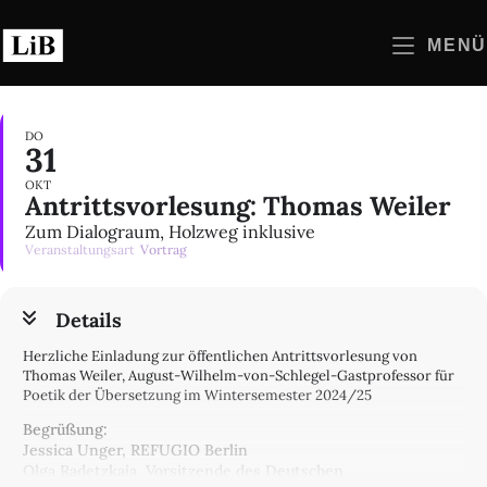
Zum
Inhalt
MENÜ
springen
DO
31
OKT
Antrittsvorlesung: Thomas Weiler
Zum Dialograum, Holzweg inklusive
Veranstaltungsart
Vortrag
Details
Herzliche Einladung zur öffentlichen Antrittsvorlesung von
Thomas Weiler, August-Wilhelm-von-Schlegel-Gastprofessor für
Poetik der Übersetzung im Wintersemester 2024/25
Begrüßung:
Jessica Unger, REFUGIO Berlin
Olga Radetzkaja, Vorsitzende des Deutschen