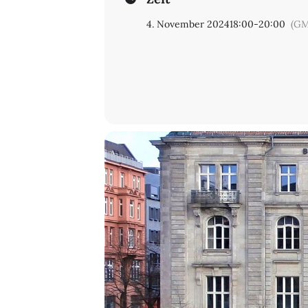
Registration
4. November 2024
18:00
-
20:00
(GM