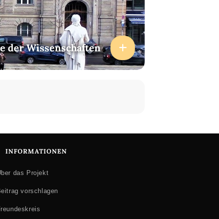
e der Wissenschaften
INFORMATIONEN
ber das Projekt
eitrag vorschlagen
reundeskreis