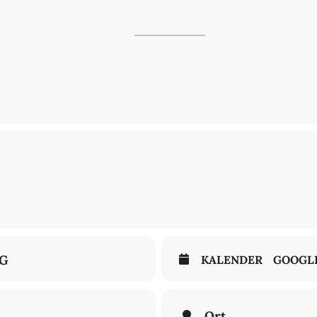
ent, Berlin-Brandenburgische Akademie der Wissenschaften
 Academy of Sciences and Humanities
lor, Hebrew University of Jerusalem
my President, Tel Aviv University
 Künste Berlin
er
NG
KALENDER
GOOGL
Ort