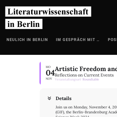
Zum
Inhalt
springen
NEULICH IN BERLIN
IM GESPRÄCH MIT …
POS
Artistic Freedom a
MO
04
Reflections on Current Events
NOV
Veranstaltungsart
Roundtable
Details
Join us on Monday, November 4, 202
(GIF), the Berlin-Brandenburg Acad