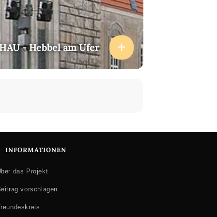
HAU - Hebbel am Ufer
INFORMATIONEN
ber das Projekt
eitrag vorschlagen
reundeskreis