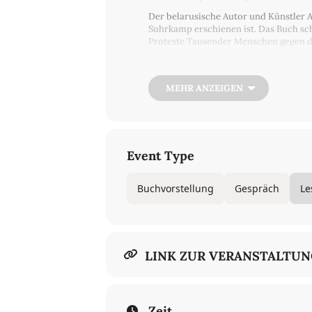
Der belarusische Autor und Künstler Ar
Suhrkamp erschienen ist. Das Buch sch
Proteste Tausender Menschen gegen das
Mensch, Staatsbürger, Vater, Augenzeu
derartige politische Systeme typische
Neben dem Gespräch zwischen Artur K
MEHR ANZEIGEN
Herasimovich gelesen.
Artur Klinau
(geb. 1965 in Minsk) ist S
erschienen 2006 “Minsk. Sonnenstadt 
“Acht Tage Revolution. Ein dokumenta
Event Type
Annett Gröschner
(geb. 1964, in Magde
vor allem mit ihren Romanen “Moskauer 
Buchvorstellung
Gespräch
Le
Theaterstücke und war an zahlreichen 
Iryna Herasimovich
(geb. 1978 in Mins
und Kuratorin im Bereich bildende Kun
Seminar der Universität Zürich.
LINK ZUR VERANSTALTU
Zeit