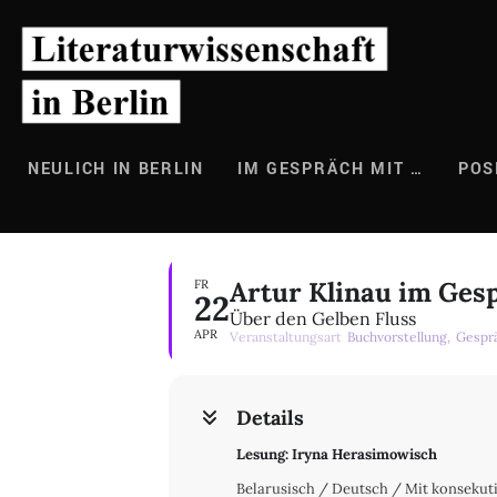
Zum
Inhalt
springen
NEULICH IN BERLIN
IM GESPRÄCH MIT …
POS
Artur Klinau im Ges
FR
22
Über den Gelben Fluss
APR
Veranstaltungsart
Buchvorstellung,
Gespr
Details
Lesung: Iryna Herasimowisch
Belarusisch / Deutsch / Mit konseku