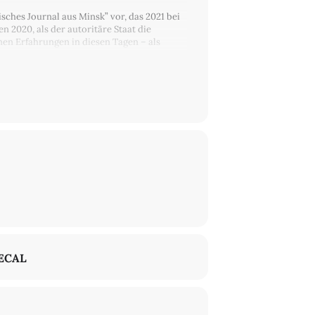
sches Journal aus Minsk” vor, das 2021 bei
 2020, als der autoritäre Staat die
nen Erfahrungen in diesen Tagen – als
atur und sucht nach den Wurzeln der für
usisch und Deutsch von Iryna
nes Landes. In deutscher Übersetzung
edition FotoTapeta, Ü: Thomas Weiler) und
ler).
rmerin bei She She Pop. Bekannt wurde sie
Dokumentarliteratur, Radiofeatures und
s Belarusische. Sie arbeitet als Dramaturgin
it 2021 ist sie Doktorandin am Slavischen
ECAL