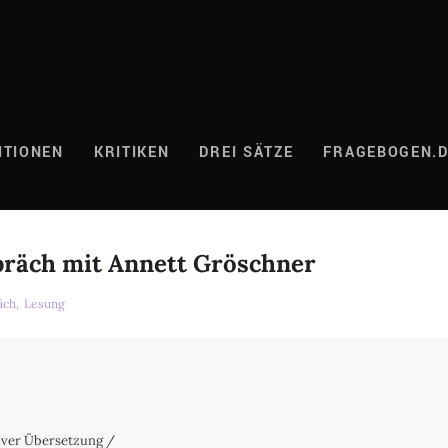
ITIONEN
KRITIKEN
DREI SÄTZE
FRAGEBOGEN.
präch mit Annett Gröschner
äch,
Lesung
tiver Übersetzung /