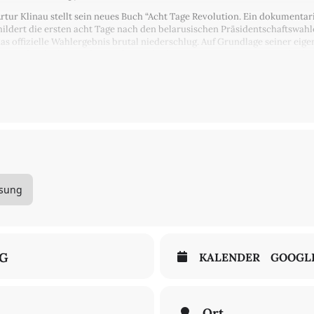
tur Klinau stellt sein neues Buch “Acht Tage Revolution. Ein dokumentari
ildert die ersten acht Tage nach den belarusischen Präsidentschaftswahlen
 offizielle Wahlergebnis brutal niederschlug. Auf Grundlage seiner eige
ge und Teilnehmer – beschäftigt sich Klinau mit Autoritarismus und Dikt
n Gewalt.
linau und Annett Gröschner werden Passagen aus seinem Buch auf Belar
chriftsteller und Architekt und gilt als einer der wichtigsten Künstler sei
der Träume” (Suhrkamp, Ü: Volker Weichsel), 2015 der Roman “Schalom” (
risches Journal aus Minsk” (Suhrkamp, Ü: Volker Weichsel und Thomas Wei
burg) ist Schriftstellerin, Journalistin, Dozentin und seit 2012 Gastperfo
Eis” (2000) und “Walpurgistag” (2011). Sie veröffentlicht Lyrik, Prosa, 
sung
interdisziplinären Ausstellungen beteiligt.
k) ist Literaturübersetzerin zahlreicher deutschsprachiger Autor:innen in
st und ist Mitglied der Deutschen Akademie für Sprache und Dichtung. Se
NG
KALENDER
GOOGL
Ort