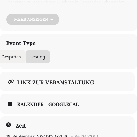
Essayisten zu, der sich vor 75 Jahren in Cannes das Leben nahm.
Vor allem den jungen Klaus Mann der Weimarer Republik sieht
Medicus als Prototypen einer für Deutschland seinerzeit neuen
Autorschaft, als eine Art Popliteraten avant la lettre: umtriebig,
MEHR ANZEIGEN
extrovertiert und mondän. Diese Sicht auf das Frühwerk, etwa den
Roman »Treffpunkt im Unendlichen«, wird ergänzt um eine
weitere Neuinterpretation: Klaus Mann als erster schwuler
Intellektueller in Deutschland, eine Position, die er in Frankreich
Event Type
kennengelernt hatte (bei dem von ihm verehrten André Gide, über
den er auch als erster deutscher Autor ein Buch schrieb, noch
Gespräch
Lesung
bevor Gide 1947 den Literaturnobelpreis erhielt). Hinzu kommt
die Genderfluidität, die ganz bewusst diverse ›Körperpolitik‹, die
er bereits in der Weimarer Zeit einsetzte. Thomas Medicus spricht
mit dem Publizisten Tilman Krause, leitender Feuilletonredakteur
der WELT.
LINK ZUR VERANSTALTUNG
Tickets online bestellen
8 € / 5 €. Auch an der Abendkasse.
KALENDER
GOOGLECAL
Zeit
19. September 2024
19:30
-
21:30
(GMT+02:00)