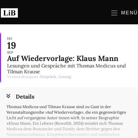
Zum
Inhalt
MENÜ
springen
DO
19
SEP
Auf Wiedervorlage: Klaus Mann
Lesungen und Gespräche mit Thomas Medicus und
Tilman Krause
Veranstaltungsart
Gespräch,
Lesung
Details
Thomas Medicus und Tilman Krause sind zu Gast in der
Veranstaltungsreihe ›Auf Wiedervorlage‹, die ein gegenwärtiges
Licht auf vergangene Autor∙innen wirft. In seiner Biographie
»Klaus Mann. Ein Leben« (Rowohlt, 2024) wendet sich Thomas
Medicus dem Romancier und Dandy, dem Streiter gegen den
Nationalsozialismus, Kriegsberichterstatter und politischen