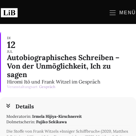
Zum
Inhalt
MENÜ
springen
DI
12
JUL
Autobiographisches Schreiben –
Von der Unmöglichkeit, Ich zu
sagen
Hiromi Itō und Frank Witzel im Gespräch
Veranstaltungsart
Gespräch
Details
Moderatorin:
Irmela Hijiya-Kirschnereit
Dolmetscherin:
Fujiko Sekikawa
Die Stoffe von Frank Witzels »Inniger Schiffbruch« (2020, Matthes